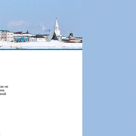
ом не
она
нной
е