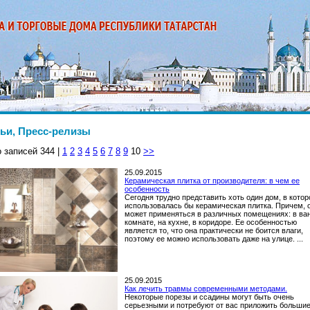
ьи, Пресс-релизы
 записей 344 |
1
2
3
4
5
6
7
8
9
10
>>
25.09.2015
Керамическая плитка от производителя: в чем ее
особенность
Сегодня трудно представить хоть один дом, в котор
использовалась бы керамическая плитка. Причем, 
может применяться в различных помещениях: в ва
комнате, на кухне, в коридоре. Ее особенностью
является то, что она практически не боится влаги,
поэтому ее можно использовать даже на улице. ...
25.09.2015
Как лечить травмы современными методами.
Некоторые порезы и ссадины могут быть очень
серьезными и потребуют от вас приложить больши