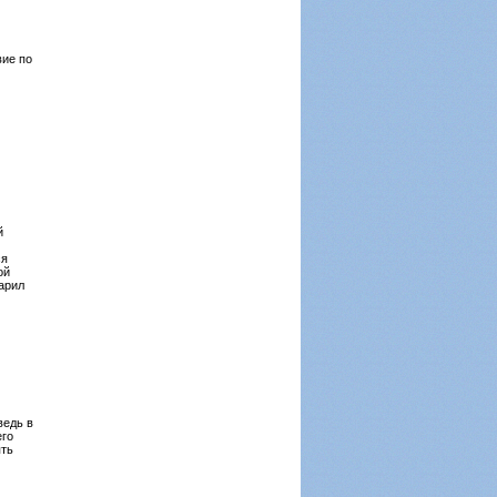
вие по
й
ся
ой
дарил
ведь в
его
ять