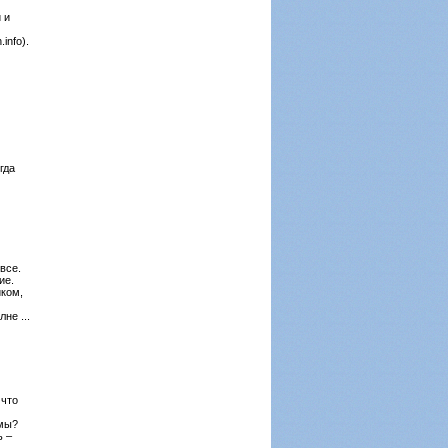
 и
info).
гда
все.
ие.
иком,
не ...
 что
омы?
ь –