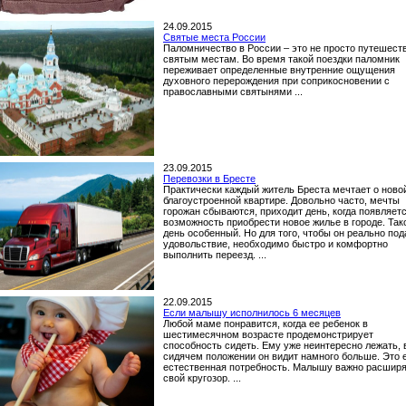
24.09.2015
Святые места России
Паломничество в России – это не просто путешест
святым местам. Во время такой поездки паломник
переживает определенные внутренние ощущения
духовного перерождения при соприкосновении с
православными святынями ...
23.09.2015
Перевозки в Бресте
Практически каждый житель Бреста мечтает о ново
благоустроенной квартире. Довольно часто, мечты
горожан сбываются, приходит день, когда появляет
возможность приобрести новое жилье в городе. Так
день особенный. Но для того, чтобы он реально по
удовольствие, необходимо быстро и комфортно
выполнить переезд. ...
22.09.2015
Если малышу исполнилось 6 месяцев
Любой маме понравится, когда ее ребенок в
шестимесячном возрасте продемонстрирует
способность сидеть. Ему уже неинтересно лежать, 
сидячем положении он видит намного больше. Это 
естественная потребность. Малышу важно расшир
свой кругозор. ...