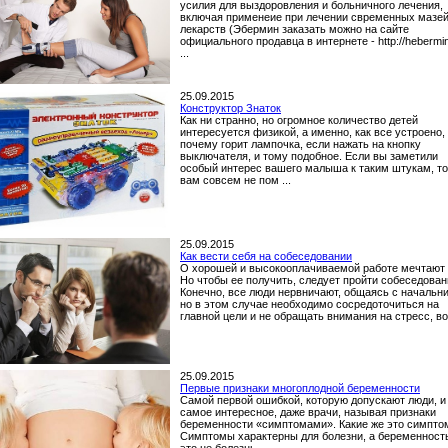
усилия для выздоровления и больничного лечения,
включая применеие при лечении свременных мазей
лекарств (Эбермин заказать можно на сайте
официального продавца в интернете - http://hebermin.
...
25.09.2015
Конструктор Знаток
Как ни странно, но огромное количество детей
интересуется физикой, а именно, как все устроено,
почему горит лампочка, если нажать на кнопку
выключателя, и тому подобное. Если вы заметили
особый интерес вашего малыша к таким штукам, то
вам совсем не пом ...
25.09.2015
Как вести себя на собеседовании
О хорошей и высокооплачиваемой работе мечтают 
Но чтобы ее получить, следует пройти собеседован
Конечно, все люди нервничают, общаясь с начальн
но в этом случае необходимо сосредоточиться на
главной цели и не обращать внимания на стресс, вол
25.09.2015
Первые признаки многоплодной беременности
Самой первой ошибкой, которую допускают люди, и
самое интересное, даже врачи, называя признаки
беременности «симптомами». Какие же это симпт
Симптомы характерны для болезни, а беременност
это не болезнь. ...