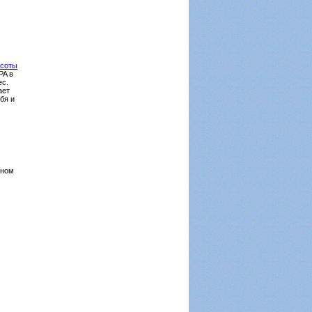
асоты
PA в
ес.
ает
бя и
ьном