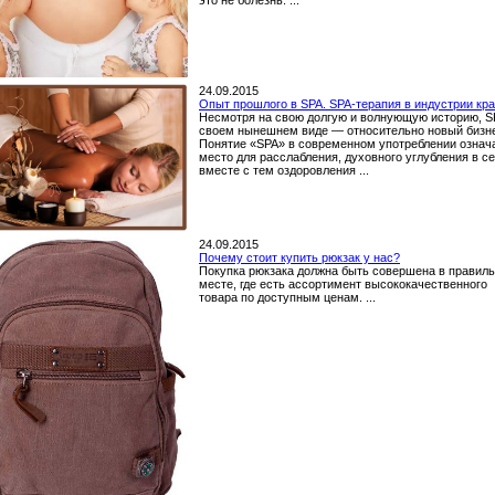
24.09.2015
Опыт прошлого в SPA. SPA-терапия в индустрии кр
Несмотря на свою долгую и волнующую историю, S
своем нынешнем виде — относительно новый бизн
Понятие «SPA» в современном употреблении означ
место для расслабления, духовного углубления в се
вместе с тем оздоровления ...
24.09.2015
Почему стоит купить рюкзак у нас?
Покупка рюкзака должна быть совершена в правил
месте, где есть ассортимент высококачественного
товара по доступным ценам. ...