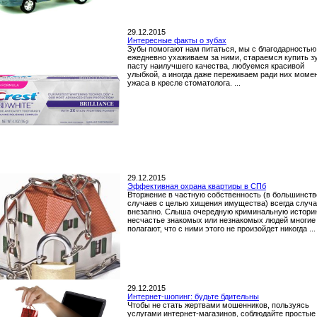
29.12.2015
Интересные факты о зубах
Зубы помогают нам питаться, мы с благодарностью
ежедневно ухаживаем за ними, стараемся купить з
пасту наилучшего качества, любуемся красивой
улыбкой, а иногда даже переживаем ради них моме
ужаса в кресле стоматолога. ...
29.12.2015
Эффективная охрана квартиры в СПб
Вторжение в частную собственность (в большинств
случаев с целью хищения имущества) всегда случ
внезапно. Слыша очередную криминальную истори
несчастье знакомых или незнакомых людей многие
полагают, что с ними этого не произойдет никогда ...
29.12.2015
Интернет-шопинг: будьте бдительны
Чтобы не стать жертвами мошенников, пользуясь
услугами интернет-магазинов, соблюдайте простые