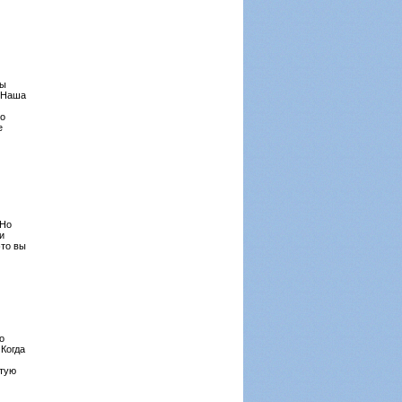
ны
. Наша
по
е
 Но
и
это вы
о
Когда
стую