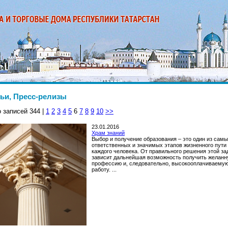
ьи, Пресс-релизы
 записей 344 |
1
2
3
4
5
6
7
8
9
10
>>
23.01.2016
Храм знаний
Выбор и получение образования – это один из сам
ответственных и значимых этапов жизненного пути
каждого человека. От правильного решения этой за
зависит дальнейшая возможность получить желан
профессию и, следовательно, высокооплачиваему
работу. ...