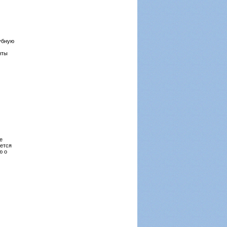
убную
нты
е
ается
ю о