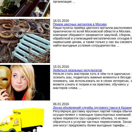
организацие ...
16.01.2016
Прием цветных металлов в Москве
Наши пункты приёма цветного металла расположе
практически по всей Московской области и Москве
компания «Керамет» занимается закупкой, сбором,
обработкой и утилизацией металлических отходов 
наивысшим ценам, а также только у нас вы сможет
найти выгодные условия сотрудничества ...
15.01.2016
Добиться реальных результатов
Нельзя стать мастером хоть в чём-то в одночасье.
освоить азы, подмечать важные моменты в беседе 
понимать, как использовать их в своих интересах, 
можете узнать в теории и на практике, обучаясь у
мастеров слова. ...
06.01.2016
Доска объявлений службы грузового такси в Казани
Регулярную доставку крупных партий товара обычн
осуществляют с помощью транспортных компаний. 
нужно перевезти груз среднего объема, то можно
обратиться к услугам частных перевозчиков. Зача
они могут предложить более выгодные тарифы ...