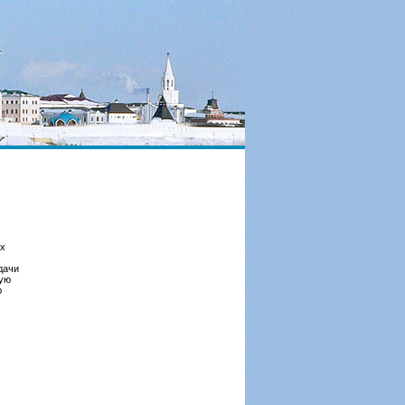
ых
дачи
ную
ю