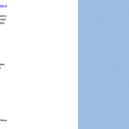
зин в
ного
ения
дно,
цию,
х
 лишь