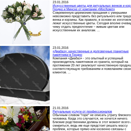
23.01.2016
Искусственные цветы для ритуальных венков и кор
Гродно и Минске от компании «МосКомп»
Современную церемонию прощания с умершими
невозможно представить без ритуального или траур
венка и корзины. Как правило, в основе их изготовл
лежат искусственные цветы. Сегодня вполне очеви
чему отдать предпочтение – живым цветам или
искусственным их аналогам. ...
23.01.2016
«Диабаз»: качественные и долговечные гранитные
памятники в Гродно
Компания «Диабаз» - это опытный и успешный
производитель памятников из гранита, который на
протяжении 20 лет реализует качественную продук
соответствующую требованиям и пожеланиям свои
клиентов. ...
21.01.2016
Ритуальные услуги от профессионалов
Обычным словом "горе" не описать утрату близкого
человека. Когда это случается, не хочется ничего.
Близкие родственники должны в этот момент всего
смириться, ведь им еще предстоит решать массу
проблем, которые прямо или косвенно связаны с