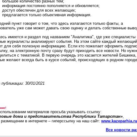
большое количество разных тем;
информация постоянно пополняется и обновляется;
доступ обеспечен для всех желающих;
предлагается только объективная информация.
дний пункт говорит о том, что здесь излагаются только факты, а
зователь уже сам может давать свою оценку и делать собственные выво
есь имеется и раздел под названием "Аналитика", где уже специалисты 
ные журналисты анализируют события. На этом сайте каждый желающи
ет для себя полезную информацию. Если кто пожелает оформить подпис
лку, на электронную почту сразу будут приходить все новости. Но нужн
делиться с тематикой. В первую очередь это касается жителей Бишкека,
рые желают всегда быть в курсе событий, происходящих в родном городе
 публикации: 30/01/2021
ние!
использовании материалов просьба указывать ссылку:
говые дома и представительства Республики Татарстан»
,
и размещении в интернете – гиперссылку на наш сайт:
www.kazeparhia.r
Все новости ра