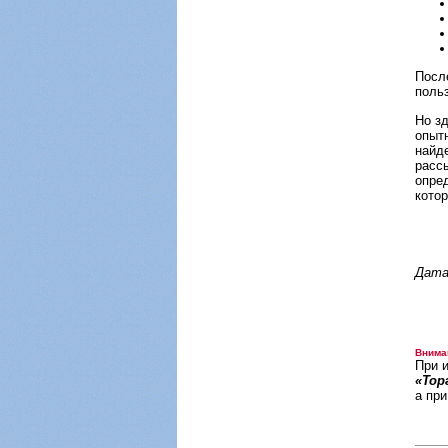
После
поль
Но зд
опыт
найд
рассы
опре
кото
Дата
Внима
При 
«Тор
а пр