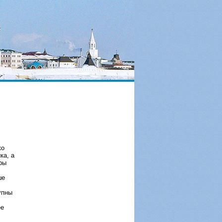
ко
ка, а
ры
ше
упны
ее