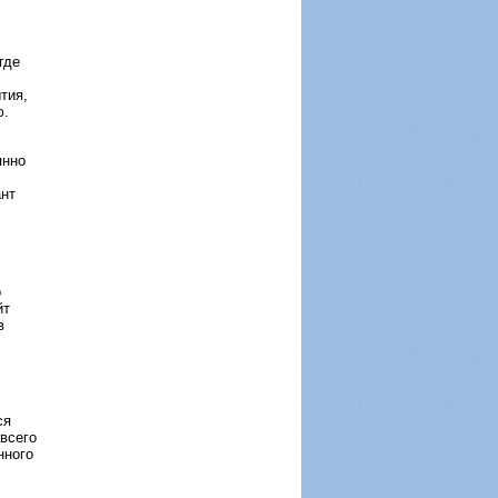
где
тия,
ю.
янно
ант
о
йт
в
ся
 всего
нного