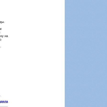
ды.
и
й
ку на
о
.
u
здела