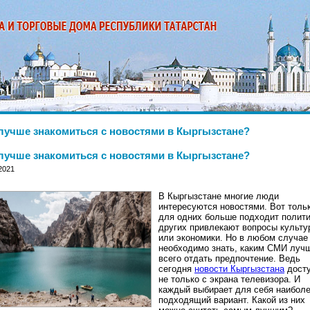
лучше знакомиться с новостями в Кыргызстане?
лучше знакомиться с новостями в Кыргызстане?
2021
В Кыргызстане многие люди
интересуются новостями. Вот толь
для одних больше подходит полити
других привлекают вопросы культу
или экономики. Но в любом случае
необходимо знать, каким СМИ луч
всего отдать предпочтение. Ведь
сегодня
новости Кыргызстана
дост
не только с экрана телевизора. И
каждый выбирает для себя наибол
подходящий вариант. Какой из них