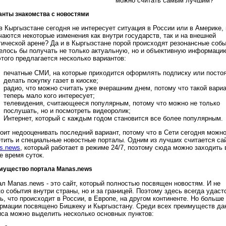
можно считать самым лучшим?
анты знакомства с новостями
в Кыргызстане сегодня не интересует ситуация в России или в Америке, 
аются некоторые изменения как внутри государств, так и на внешней
тической арене? Да и в Кыргызстане порой происходят резонансные собы
телось бы получать не только актуальную, но и объективную информаци
того предлагается несколько вариантов:
печатные СМИ, на которые приходится оформлять подписку или посто
делать покупку газет в киоске;
радио, что можно считать уже вчерашним днем, потому что такой вари
теперь мало кого интересует;
телевидения, считающееся популярным, потому что можно не только
послушать, но и посмотреть видеоролик;
Интернет, который с каждым годом становится все более популярным.
тоит недооценивать последний вариант, потому что в Сети сегодня можн
етить и специальные новостные порталы. Одним из лучших считается са
s.news
, который работает в режиме 24/7, поэтому сюда можно заходить 
е время суток.
мущество портала Manas.news
ал Manas.news - это сайт, который полностью посвящен новостям. И не
о события внутри страны, но и за границей. Поэтому здесь всегда удаст
ь, что происходит в России, в Европе, на другом континенте. Но больше
рмации посвящено Бишкеку и Кыргызстану. Среди всех преимуществ да
иса можно выделить несколько основных пунктов: