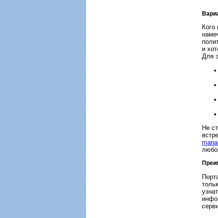
Вари
Кого 
намеч
поли
и хо
Для э
Не с
встр
mana
любо
Преи
Порт
тольк
узнат
инфо
серв