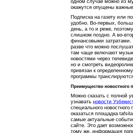
одном случае можно из му
окажутся опущены важные
Подписка на газету или по
удобно. Во-первых, больш
день, а то и реже, поэтом
слишком поздно. А во-вто
финансовыми затратами. О
разве что можно послушат
там чаще включают музыку
новостями через телевиде
но и смотреть видеоролик
привязан к определенному
программы транслируются
Преимущество новостного 
Можно сказать с полной 
узнавать
новости Узбекис
специального новостного 
оказаться площадка tafsila
самые актуальные событи
сайте. Это дает возможно
тому же, информация попо