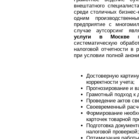
внештатного специалист
среди столичных бизнес-
одним производствен
предприятие с многоми
случае аутсорсинг яв
услуги в Москве
пр
систематическую обрабо
налоговой отчетности в 
при условии полной анони
Достоверную картину
корректности учета;
Прогнозирование и в
Грамотный подход к 
Проведение актов све
Своевременный расче
Формирование необх
карточек товарной пр
Подготовка документ
налоговой проверкой;
Оптимизация работы