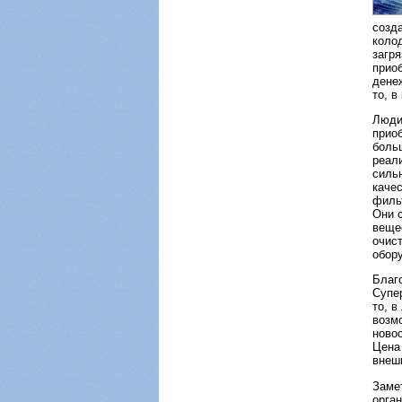
созд
коло
загр
прио
дене
то, в
Люди
прио
больш
реал
силь
каче
филь
Они 
веще
очис
обор
Благ
Супе
то, в
возм
ново
Цена
внешн
Замет
орга