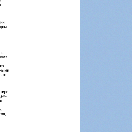
ы
и
ний
щем-
нь
роля
ка.
жными
евые
тире.
щем-
ет
.
тов,