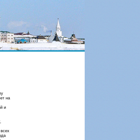
лу
яет на
й и
,
 всех
ода