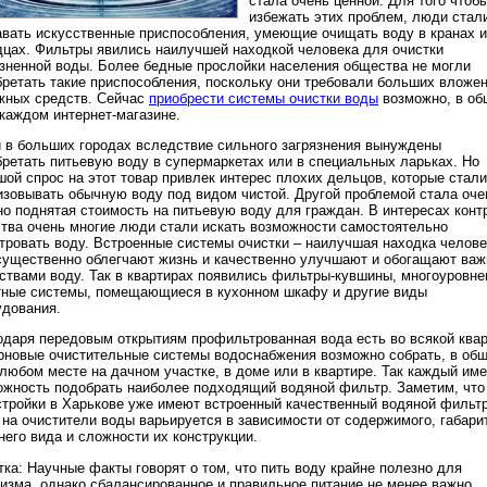
стала очень ценной. Для того чтоб
избежать этих проблем, люди стал
авать искусственные приспособления, умеющие очищать воду в кранах и
дцах. Фильтры явились наилучшей находкой человека для очистки
язненной воды. Более бедные прослойки населения общества не могли
бретать такие приспособления, поскольку они требовали больших вложе
жных средств. Сейчас
приобрести системы очистки воды
возможно, в об
 каждом интернет-магазине.
 в больших городах вследствие сильного загрязнения вынуждены
бретать питьевую воду в супермаркетах или в специальных ларьках. Но
ой спрос на этот товар привлек интерес плохих дельцов, которые стали
изовывать обычную воду под видом чистой. Другой проблемой стала оче
но поднятая стоимость на питьевую воду для граждан. В интересах конт
ства очень многие люди стали искать возможности самостоятельно
тровать воду. Встроенные системы очистки – наилучшая находка челове
существенно облегчают жизнь и качественно улучшают и обогащают ва
ствами воду. Так в квартирах появились фильтры-кувшины, многоуровн
тные системы, помещающиеся в кухонном шкафу и другие виды
удования.
одаря передовым открытиям профильтрованная вода есть во всякой квар
рновые очистительные системы водоснабжения возможно собрать, в об
 любом месте на дачном участке, в доме или в квартире. Так каждый име
ожность подобрать наиболее подходящий водяной фильтр. Заметим, что
стройки в Харькове уже имеют встроенный качественный водяной фильтр
 на очистители воды варьируется в зависимости от содержимого, габари
его вида и сложности их конструкции.
ка: Научные факты говорят о том, что пить воду крайне полезно для
низма, однако сбалансированное и правильное питание не менее важно.