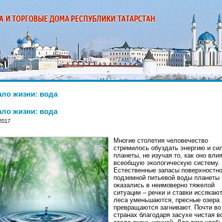
ало жизни: вода
ало жизни: вода
2017
Многие столетия человечество
стремилось обуздать энергию и си
планеты, не изучая то, как оно вли
всеобщую экологическую систему.
Естественные запасы поверхностно
подземной питьевой воды планеты
оказались в неимоверно тяжелой
ситуации – речки и ставки иссякают
леса уменьшаются, пресные озера
превращаются загнивают. Почти во
странах благодаря засухе чистая в